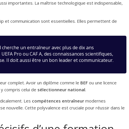
ussi importantes. La maîtrise technologique est indispensable,
ip et communication sont essentielles. Elles permettent de
 cherche un entraîneur avec plus de dix ans
ce UEFA Pro ou CAF A, des connaissances scientifiques,
se. Il doit aussi être un bon leader et communicateur.
neur complet. Avoir un diplôme comme le
BEF
ou une licence
 y compris celui de
sélectionneur national
.
radicalement. Les
compétences entraîneur
modernes
ise nouvelle. Cette polyvalence est cruciale pour réussir dans le
écisifs d’une formation