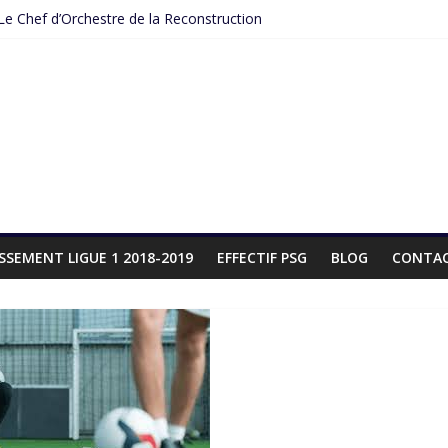
 Le Chef d’Orchestre de la Reconstruction
tences grâce à la formation entraineur foot
ose dans le milieu de terrain du PSG
e du PSG : Comment Luis Enrique Réinvente l’Art du Football Parisien
rvescence sur le marché des transferts ?
SSEMENT LIGUE 1 2018-2019
EFFECTIF PSG
BLOG
CONTA